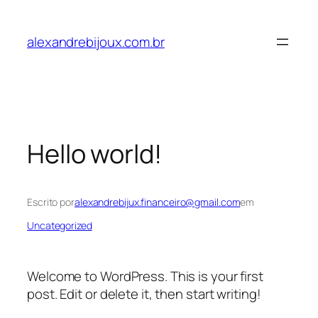
Pular
para
alexandrebijoux.com.br
o
conteúdo
Hello world!
Escrito por
alexandrebijux.financeiro@gmail.com
em
Uncategorized
Welcome to WordPress. This is your first
post. Edit or delete it, then start writing!