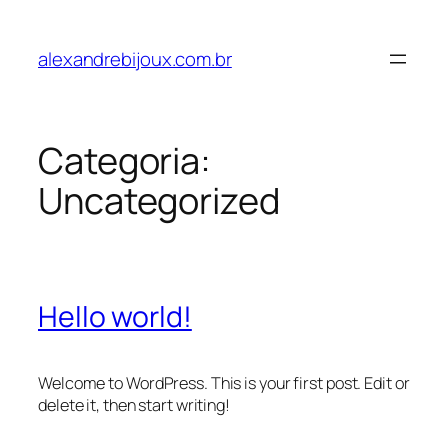
Pular
para
alexandrebijoux.com.br
o
conteúdo
Categoria:
Uncategorized
Hello world!
Welcome to WordPress. This is your first post. Edit or
delete it, then start writing!